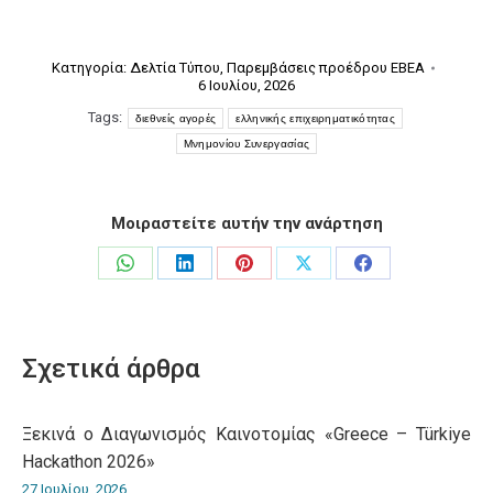
Κατηγορία:
Δελτία Τύπου
,
Παρεμβάσεις προέδρου ΕΒΕΑ
6 Ιουλίου, 2026
Tags:
διεθνείς αγορές
ελληνικής επιχειρηματικότητας
Μνημονίου Συνεργασίας
Μοιραστείτε αυτήν την ανάρτηση
Share
Share
Share
Share
Share
on
on
on
on
on
WhatsApp
LinkedIn
Pinterest
X
Facebook
Σχετικά άρθρα
Ξεκινά ο Διαγωνισμός Καινοτομίας «Greece – Türkiye
Hackathon 2026»
27 Ιουλίου, 2026