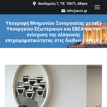
Ακαδημίας 7, ΤΚ: 10671, Αθήνα
info@acci.gr
Υπογραφή Μνημονίου Συνεργασίας μεταξύ
Υπουργείου Εξωτερικών και ΕΒΕΑ για την
ενίσχυση της ελληνικής
επιχειρηματικότητας στις διεθνείς αγορές
You are here: