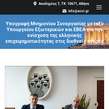
Ακαδημίας 7, ΤΚ: 10671, Αθήνα
info@acci.gr
Υπογραφή Μνημονίου Συνεργασίας μεταξύ
Υπουργείου Εξωτερικών και ΕΒΕΑ για την
ενίσχυση της ελληνικής
επιχειρηματικότητας στις διεθνείς αγορές
You are here: