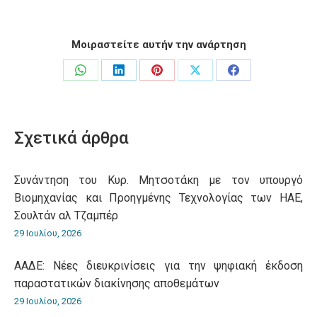
Μοιραστείτε αυτήν την ανάρτηση
Share
Share
Share
Share
Share
on
on
on
on
on
WhatsApp
LinkedIn
Pinterest
X
Facebook
Σχετικά άρθρα
Συνάντηση του Κυρ. Μητσοτάκη με τον υπουργό
Βιομηχανίας και Προηγμένης Τεχνολογίας των ΗΑΕ,
Σουλτάν αλ Τζαμπέρ
29 Ιουλίου, 2026
ΑΑΔΕ: Νέες διευκρινίσεις για την ψηφιακή έκδοση
παραστατικών διακίνησης αποθεμάτων
29 Ιουλίου, 2026