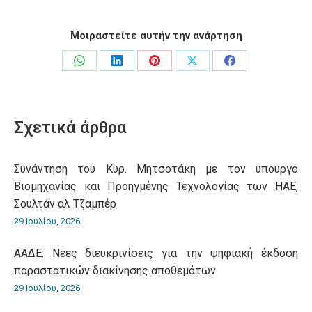
Μοιραστείτε αυτήν την ανάρτηση
Share
Share
Share
Share
Share
on
on
on
on
on
WhatsApp
LinkedIn
Pinterest
X
Facebook
Σχετικά άρθρα
Συνάντηση του Κυρ. Μητσοτάκη με τον υπουργό
Βιομηχανίας και Προηγμένης Τεχνολογίας των ΗΑΕ,
Σουλτάν αλ Τζαμπέρ
29 Ιουλίου, 2026
ΑΑΔΕ: Νέες διευκρινίσεις για την ψηφιακή έκδοση
παραστατικών διακίνησης αποθεμάτων
29 Ιουλίου, 2026