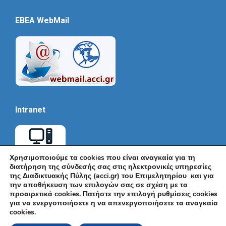
EBEA WebMail
Intranet
Χρησιμοποιούμε τα cookies που είναι αναγκαία για τη
διατήρηση της σύνδεσής σας στις ηλεκτρονικές υπηρεσίες
της Διαδικτυακής Πύλης (acci.gr) του Επιμελητηρίου και για
την αποθήκευση των επιλογών σας σε σχέση με τα
προαιρετικά cookies. Πατήστε την επιλογή ρυθμίσεις cookies
για να ενεργοποιήσετε η να απενεργοποιήσετε τα αναγκαία
cookies.
© Εμπορικό και Βιομηχανικό Επιμελητήριο Αθηνών 2026 |
Ακαδημίας 7, ΤΚ: 10671, Αθήνα, Τηλ: +30 210 3604815, e-mail: