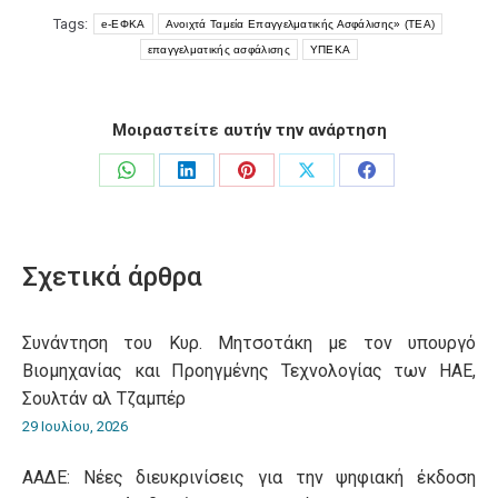
Tags:
e-ΕΦΚΑ
Ανοιχτά Ταμεία Επαγγελματικής Ασφάλισης» (ΤΕΑ)
επαγγελματικής ασφάλισης
ΥΠΕΚΑ
Μοιραστείτε αυτήν την ανάρτηση
Share
Share
Share
Share
Share
on
on
on
on
on
WhatsApp
LinkedIn
Pinterest
X
Facebook
Σχετικά άρθρα
Συνάντηση του Κυρ. Μητσοτάκη με τον υπουργό
Βιομηχανίας και Προηγμένης Τεχνολογίας των ΗΑΕ,
Σουλτάν αλ Τζαμπέρ
29 Ιουλίου, 2026
ΑΑΔΕ: Νέες διευκρινίσεις για την ψηφιακή έκδοση