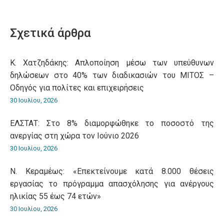
on
on
on
on
on
WhatsApp
LinkedIn
Pinterest
X
Facebook
Σχετικά άρθρα
Κ. Χατζηδάκης: Aπλοποίηση μέσω των υπεύθυνων
δηλώσεων στο 40% των διαδικασιών του ΜΙΤΟΣ –
Οδηγός για πολίτες και επιχειρήσεις
30 Ιουλίου, 2026
ΕΛΣΤΑΤ: Στο 8% διαμορφώθηκε το ποσοστό της
ανεργίας στη χώρα τον Ιούνιο 2026
30 Ιουλίου, 2026
Ν. Κεραμέως: «Επεκτείνουμε κατά 8.000 θέσεις
εργασίας το πρόγραμμα απασχόλησης για ανέργους
ηλικίας 55 έως 74 ετών»
30 Ιουλίου, 2026