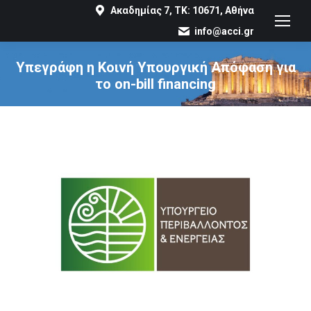
Ακαδημίας 7, ΤΚ: 10671, Αθήνα
info@acci.gr
Υπεγράφη η Κοινή Υπουργική Απόφαση για
το on-bill financing
You are here: