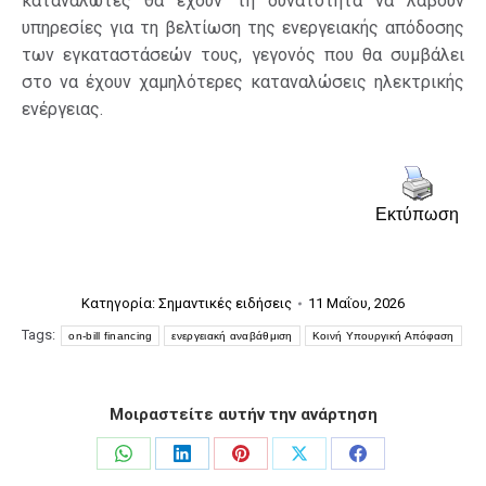
καταναλωτές θα έχουν τη δυνατότητα να λάβουν
υπηρεσίες για τη βελτίωση της ενεργειακής απόδοσης
των εγκαταστάσεών τους, γεγονός που θα συμβάλει
στο να έχουν χαμηλότερες καταναλώσεις ηλεκτρικής
ενέργειας.
Εκτύπωση
Κατηγορία:
Σημαντικές ειδήσεις
11 Μαΐου, 2026
Tags:
on-bill financing
ενεργειακή αναβάθμιση
Κοινή Υπουργική Απόφαση
Μοιραστείτε αυτήν την ανάρτηση
Share
Share
Share
Share
Share