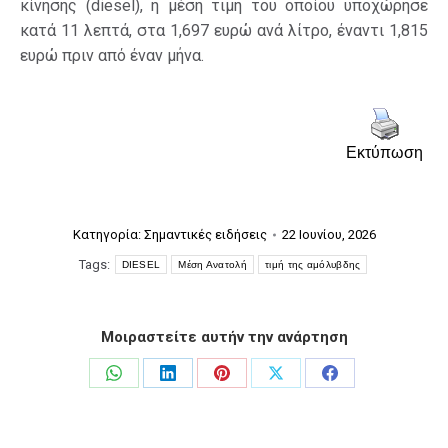
κίνησης (diesel), η μέση τιμή του οποίου υποχώρησε
κατά 11 λεπτά, στα 1,697 ευρώ ανά λίτρο, έναντι 1,815
ευρώ πριν από έναν μήνα.
Εκτύπωση
Κατηγορία:
Σημαντικές ειδήσεις
22 Ιουνίου, 2026
Tags:
DIESEL
Μέση Ανατολή
τιμή της αμόλυβδης
Μοιραστείτε αυτήν την ανάρτηση
Share
Share
Share
Share
Share
on
on
on
on
on
WhatsApp
LinkedIn
Pinterest
X
Facebook