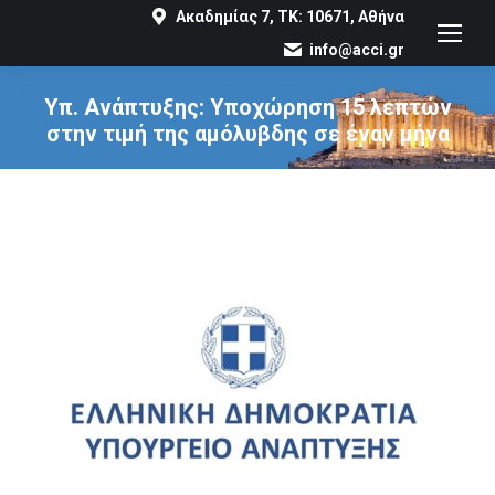
Ακαδημίας 7, ΤΚ: 10671, Αθήνα
info@acci.gr
Υπ. Ανάπτυξης: Υποχώρηση 15 λεπτών
στην τιμή της αμόλυβδης σε έναν μήνα
You are here: