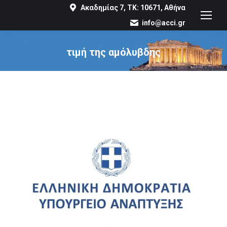
Ακαδημίας 7, ΤΚ: 10671, Αθήνα
info@acci.gr
τιμή της αμόλυβδης
You are here: