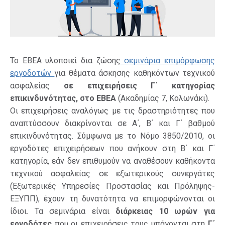
Το ΕΒΕΑ υλοποιεί δια ζώσης
σεμινάρια επιμόρφωσης
εργοδοτών
για θέματα άσκησης καθηκόντων τεχνικού
ασφαλείας
σε επιχειρήσεις Γ΄ κατηγορίας
επικινδυνότητας, στο ΕΒΕΑ
(Ακαδημίας 7, Κολωνάκι).
Οι επιχειρήσεις αναλόγως με τις δραστηριότητες που
αναπτύσσουν διακρίνονται σε Α΄, Β΄ και Γ΄ βαθμού
επικινδυνότητας. Σύμφωνα με το Νόμο 3850/2010, οι
εργοδότες επιχειρήσεων που ανήκουν στη Β΄ και Γ΄
κατηγορία, εάν δεν επιθυμούν να αναθέσουν καθήκοντα
τεχνικού ασφαλείας σε εξωτερικούς συνεργάτες
(Εξωτερικές Υπηρεσίες Προστασίας και Πρόληψης-
ΕΞΥΠΠ), έχουν τη δυνατότητα να επιμορφώνονται οι
ίδιοι. Τα σεμινάρια είναι
διάρκειας 10 ωρών για
εργοδότες
που οι επιχειρήσεις τους υπάγονται στη
Γ΄