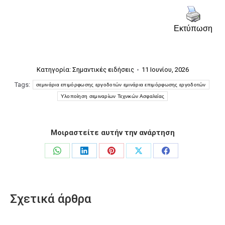
Εκτύπωση
Κατηγορία:
Σημαντικές ειδήσεις
11 Ιουνίου, 2026
Tags:
σεμινάρια επιμόρφωσης εργοδοτών εμινάρια επιμόρφωσης εργοδοτών
Υλοποίηση σεμιναρίων Τεχνικών Ασφαλείας
Μοιραστείτε αυτήν την ανάρτηση
Share
Share
Share
Share
Share
on
on
on
on
on
WhatsApp
LinkedIn
Pinterest
X
Facebook
Σχετικά άρθρα