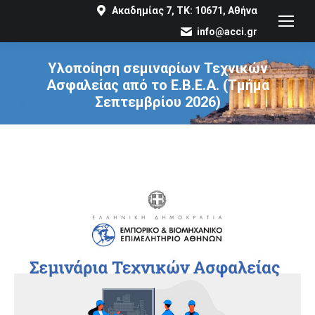
Ακαδημίας 7, ΤΚ: 10671, Αθήνα
info@acci.gr
Υλοποίηση σεμιναρίων Τεχνικών
Ασφαλείας από το Ε.Β.Ε.Α. (Τμήμα
Σεπτεμβρίου 2026)
You are here: