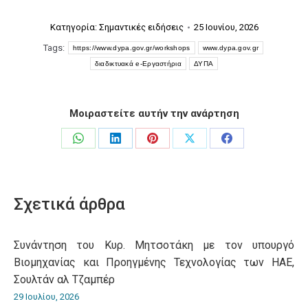
Κατηγορία:
Σημαντικές ειδήσεις
25 Ιουνίου, 2026
Tags:
https://www.dypa.gov.gr/workshops
www.dypa.gov.gr
διαδικτυακά e-Εργαστήρια
ΔΥΠΑ
Μοιραστείτε αυτήν την ανάρτηση
Share
Share
Share
Share
Share
on
on
on
on
on
WhatsApp
LinkedIn
Pinterest
X
Facebook
Σχετικά άρθρα
Συνάντηση του Κυρ. Μητσοτάκη με τον υπουργό
Βιομηχανίας και Προηγμένης Τεχνολογίας των ΗΑΕ,
Σουλτάν αλ Τζαμπέρ
29 Ιουλίου, 2026