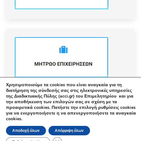
Χρησιμοποιούμε τα cookies που είναι αναγκαία για τη
διατήρηση της σύνδεσής σας στις ηλεκτρονικές υπηρεσίες
της Διαδικτυακής Πύλης (acci.gr) του Επιμελητηρίου και για
την αποθήκευση των επιλογών σας σε σχέση με τα
προαιρετικά cookies. Πατήστε την επιλογή ρυθμίσεις cookies
για να ενεργοποιήσετε η να απενεργοποιήσετε τα αναγκαία
cookies.
© Εμπορικό και Βιομηχανικό Επιμελητήριο Αθηνών 2026 |
Ακαδημίας 7, ΤΚ: 10671, Αθήνα, Τηλ: +30 210 3604815, e-mail:
Αποδοχή όλων
Απόρριψη όλων
info@acci.gr
Όροι Χρήσης
|
Πολιτική Ασφάλειας
|
Πολιτική Απορρήτου
|
Δήλωση
Κλείσιμο του Cookie banner για το GDPR