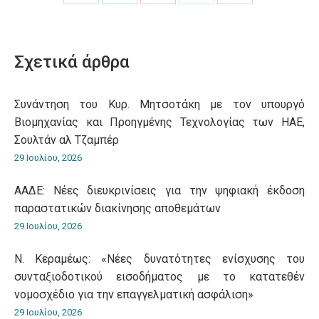
Share
Share
Share
Share
Share
on
on
on
on
on
WhatsApp
LinkedIn
Pinterest
X
Facebook
Σχετικά άρθρα
Συνάντηση του Κυρ. Μητσοτάκη με τον υπουργό
Βιομηχανίας και Προηγμένης Τεχνολογίας των ΗΑΕ,
Σουλτάν αλ Τζαμπέρ
29 Ιουλίου, 2026
ΑΑΔΕ: Νέες διευκρινίσεις για την ψηφιακή έκδοση
παραστατικών διακίνησης αποθεμάτων
29 Ιουλίου, 2026
Ν. Κεραμέως: «Νέες δυνατότητες ενίσχυσης του
συνταξιοδοτικού εισοδήματος με το κατατεθέν
νομοσχέδιο για την επαγγελματική ασφάλιση»
29 Ιουλίου, 2026