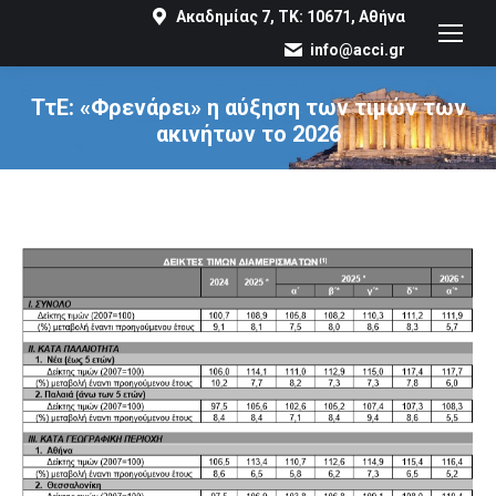
Ακαδημίας 7, ΤΚ: 10671, Αθήνα
info@acci.gr
ΤτΕ: «Φρενάρει» η αύξηση των τιμών των
ακινήτων το 2026
You are here: