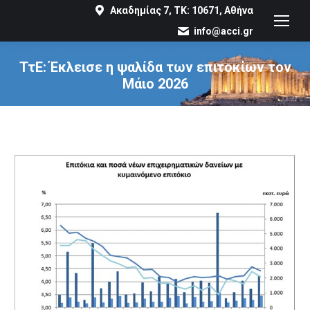
Ακαδημίας 7, ΤΚ: 10671, Αθήνα
info@acci.gr
ΤτΕ: Έκλεισε η ψαλίδα των επιτοκίων τον
Μάιο 2026
You are here: