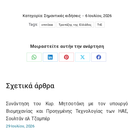
Κατηγορία:
Σημαντικές ειδήσεις
6 Ιουλίου, 2026
Tags:
επιτόκια
Τραπέζης της Ελλάδος
ΤτΕ
Μοιραστείτε αυτήν την ανάρτηση
Share
Share
Share
Share
Share
on
on
on
on
on
WhatsApp
LinkedIn
Pinterest
X
Facebook
Σχετικά άρθρα
Συνάντηση του Κυρ. Μητσοτάκη με τον υπουργό
Βιομηχανίας και Προηγμένης Τεχνολογίας των ΗΑΕ,
Σουλτάν αλ Τζαμπέρ
29 Ιουλίου, 2026