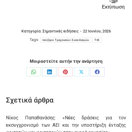
Εκτύπωση
Κατηγορία:
Σημαντικές ειδήσεις
22 Ιουνίου, 2026
Tags:
Ισοζύγιο Τρεχουσών Συναλλαγών
ΤτΕ
Μοιραστείτε αυτήν την ανάρτηση
Share
Share
Share
Share
Share
on
on
on
on
on
WhatsApp
LinkedIn
Pinterest
X
Facebook
Σχετικά άρθρα
Νίκος Παπαθανάσης: «Νέες δράσεις για τον
εκσυγχρονισμό των ΑΕΙ και την υποστήριξη ένταξης