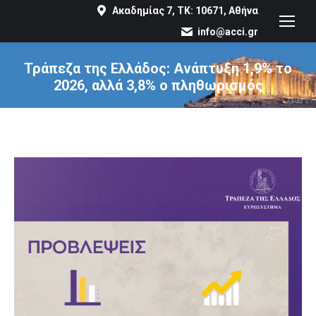
Ακαδημίας 7, ΤΚ: 10671, Αθήνα
info@acci.gr
Τράπεζα της Ελλάδος: Ανάπτυξη 1,9% το
2026, αλλά 3,8% ο πληθωρισμός
You are here: