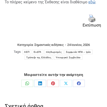
Το πλήρες κείμενο της Έκθεσης είναι διαθέσιμο
εδώ
.
Εκτύπωση
Κατηγορία:
Σημαντικές ειδήσεις
24 Ιουνίου, 2026
Tags:
ΑΕΠ
ΕνΔΤΚ
πληθωρισμός
Συμφωνία ΗΠΑ – Ιράν
Τράπεζα της Ελλάδος
Υπουργικό Συμβούλιο
Μοιραστείτε αυτήν την ανάρτηση
Share
Share
Share
Share
Share
on
on
on
on
on
WhatsApp
LinkedIn
Pinterest
X
Facebook
Σχετικά άρθρα