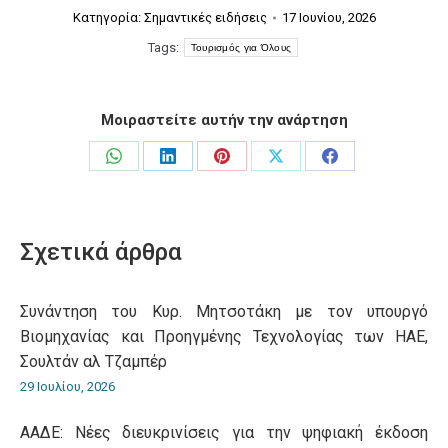
Κατηγορία:
Σημαντικές ειδήσεις
17 Ιουνίου, 2026
Tags:
Τουρισμός για Όλους
Μοιραστείτε αυτήν την ανάρτηση
Share
Share
Share
Share
Share
on
on
on
on
on
WhatsApp
LinkedIn
Pinterest
X
Facebook
Σχετικά άρθρα
Συνάντηση του Κυρ. Μητσοτάκη με τον υπουργό
Βιομηχανίας και Προηγμένης Τεχνολογίας των ΗΑΕ,
Σουλτάν αλ Τζαμπέρ
29 Ιουλίου, 2026
ΑΑΔΕ: Νέες διευκρινίσεις για την ψηφιακή έκδοση