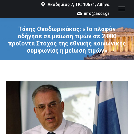
Ακαδημίας 7, ΤΚ: 10671, Αθήνα
info@acci.gr
Τάκης Θεοδωρικάκος: «Το πλαφόν
οδήγησε σε μείωση τιμών σε 2.000
προϊόντα Στόχος της εθνικής κοινωνικής
συμφωνίας η μείωση τιμών»
You are here: