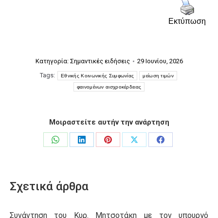
Εκτύπωση
Κατηγορία:
Σημαντικές ειδήσεις
29 Ιουνίου, 2026
Tags:
Εθνικής Κοινωνικής Συμφωνίας
μείωση τιμών
φαινομένων αισχροκέρδειας
Μοιραστείτε αυτήν την ανάρτηση
Share
Share
Share
Share
Share
on
on
on
on
on
WhatsApp
LinkedIn
Pinterest
X
Facebook
Σχετικά άρθρα
Συνάντηση του Κυρ. Μητσοτάκη με τον υπουργό