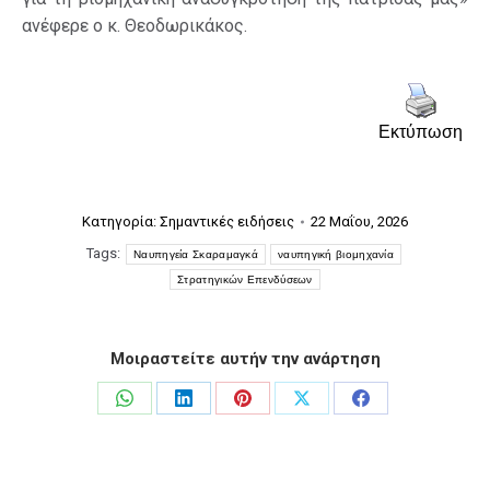
ανέφερε ο κ. Θεοδωρικάκος.
Εκτύπωση
Κατηγορία:
Σημαντικές ειδήσεις
22 Μαΐου, 2026
Tags:
Ναυπηγεία Σκαραμαγκά
ναυπηγική βιομηχανία
Στρατηγικών Επενδύσεων
Μοιραστείτε αυτήν την ανάρτηση
Share
Share
Share
Share
Share
on
on
on
on
on
WhatsApp
LinkedIn
Pinterest
X
Facebook