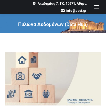
Ακαδημίας 7, ΤΚ: 10671, Αθήνα
info@acci.gr
Πυλώνα Δεδομένων (Data Hub)
You are here: