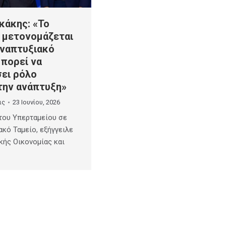
κάκης: «Το
 μετονομάζεται
Αναπτυξιακό
μπορεί να
σει ρόλο
την ανάπτυξη»
ις
23 Ιουνίου, 2026
του Υπερταμείου σε
ακό Ταμείο, εξήγγειλε
κής Οικονομίας και