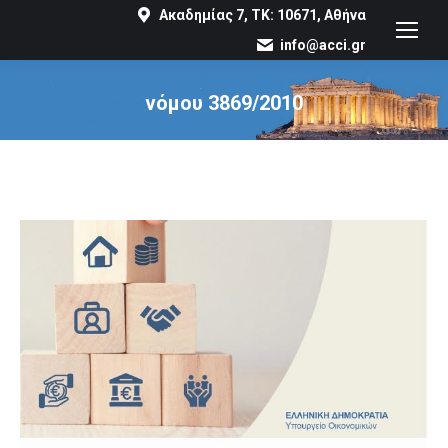
Ακαδημίας 7, ΤΚ: 10671, Αθήνα
info@acci.gr
νόμου 3869/2010
You are here: