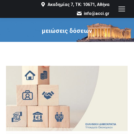
Ακαδημίας 7, ΤΚ: 10671, Αθήνα
info@acci.gr
μειώσεις δόσεων
You are here: