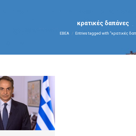
κρατικές δαπάνες
You are here:
ΕΒΕΑ
Entries tagged with "κρατικές δα