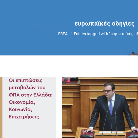
ευρωπαϊκές οδηγίες
You are here:
ΕΒΕΑ
Entries tagged with "ευρωπαϊκές ο