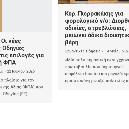
Κυρ. Πιερρακάκης για
φορολογικό ν/σ: Διορθ
αδικίες, στρεβλώσεις,
μειώνει άδικα διοικητι
 Οι νέες
βάρη
 Οδηγίες
Σημαντικές ειδήσεις
14 Μαΐου, 202
τις επιλογές για
«Μία πολύ σημαντική εκσυγχρον
κή ΦΠΑ
πρωτοβουλία που δημιουργεί
ις
22 Ιουλίου, 2026
ασφάλεια δικαίου και μεγαλύτερ
ό πλαίσιο για τον
εμπιστοσύνη μεταξύ πολιτείας κ
ενης Αξίας (ΦΠΑ) που
 Οδηγίες (ΕΕ)…