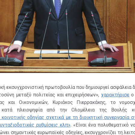
κή εκσυγχρονιστική πρωτοβουλία που δημιουργεί ασφάλεια δ
τοσύνη μεταξύ πολιτείας και επιχειρήσεων»,
χαρακτήρισε
ο 
ίας και Οικονομικών, Κυριάκος Πιερρακάκης, το νομοσ
 κατά πλειοψηφία από την Ολομέλεια της Βουλής κ
οινοτικής οδηγίας σχετικά με τη διοικητική συνεργασία σ
υνταξιοδοτικές ρυθμίσεις κλπ»
. «Είναι ένα πολυθεματικό ν
νει σημαντικές ευρωπαϊκές οδηγίες, εκσυγχρονίζει τη λειτ