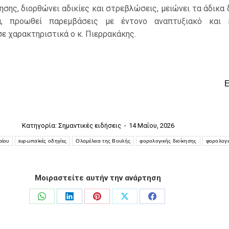
ησης, διορθώνει αδικίες και στρεβλώσεις, μειώνει τα άδικα 
α, προωθεί παρεμβάσεις με έντονο αναπτυξιακό και 
ε χαρακτηριστικά ο κ. Πιερρακάκης.
Κατηγορία:
Σημαντικές ειδήσεις
14 Μαΐου, 2026
αίου
ευρωπαϊκές οδηγίες
Ολομέλεια της Βουλής
φορολογικής διοίκησης
φορολογι
Μοιραστείτε αυτήν την ανάρτηση
Share
Share
Share
Share
Share
on
on
on
on
on