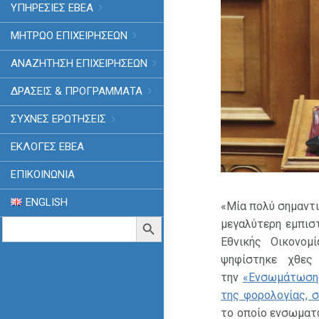
ΥΠΗΡΕΣΙΕΣ ΕΒΕΑ
ΜΗΤΡΩΟ ΕΠΙΧΕΙΡΗΣΕΩΝ
ΑΝΑΖΗΤΗΣΗ ΕΠΙΧΕΙΡΗΣΕΩΝ
ΔΡΑΣΕΙΣ & ΠΡΟΓΡΑΜΜΑΤΑ
ΣΥΧΝΕΣ ΕΡΩΤΗΣΕΙΣ
ΕΚΛΟΓΈΣ ΕΒΕΑ
ΕΠΙΚΟΙΝΩΝΙΑ
ENGLISH
«Μία πολύ σημαντι
Search
Search Button
μεγαλύτερη εμπισ
for:
Εθνικής Οικονομ
ψηφίστηκε χθες
την
«Ενσωμάτωση κ
της φορολογίας, σ
το οποίο ενσωματώ