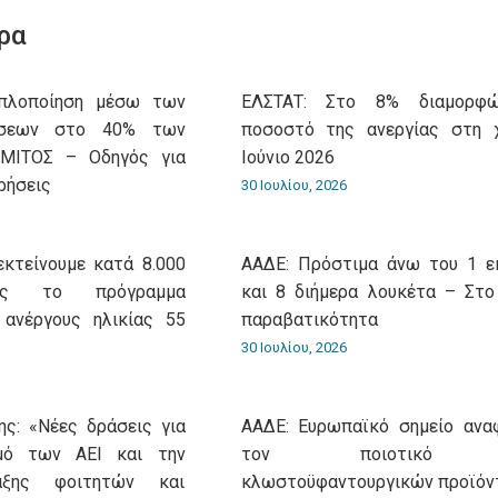
WhatsApp
LinkedIn
Pinterest
X
Facebook
ρα
Aπλοποίηση μέσω των
ΕΛΣΤΑΤ: Στο 8% διαμορφ
ώσεων στο 40% των
ποσοστό της ανεργίας στη 
 ΜΙΤΟΣ – Οδηγός για
Ιούνιο 2026
ρήσεις
30 Ιουλίου, 2026
εκτείνουμε κατά 8.000
ΑΑΔΕ: Πρόστιμα άνω του 1 ε
ίας το πρόγραμμα
και 8 διήμερα λουκέτα – Στο
 ανέργους ηλικίας 55
παραβατικότητα
30 Ιουλίου, 2026
ς: «Νέες δράσεις για
ΑΑΔΕ: Ευρωπαϊκό σημείο ανα
σμό των ΑΕΙ και την
τον ποιοτικό έ
αξης φοιτητών και
κλωστοϋφαντουργικών προϊόν