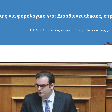
κης για φορολογικό ν/σ: Διορθώνει αδικίες, στ
You are here:
ΕΒΕΑ
Σημαντικές ειδήσεις
Κυρ. Πιερρακάκης για