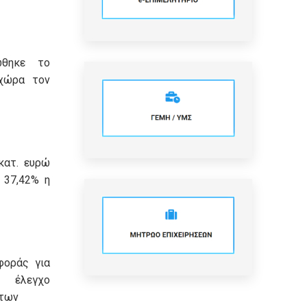
ώθηκε το
χώρα τον
κατ. ευρώ
 37,42% η
φοράς για
λεγχο
των