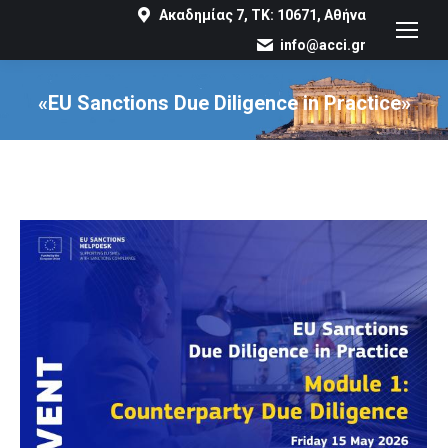
Ακαδημίας 7, ΤΚ: 10671, Αθήνα
info@acci.gr
«EU Sanctions Due Diligence in Practice»
You are here: