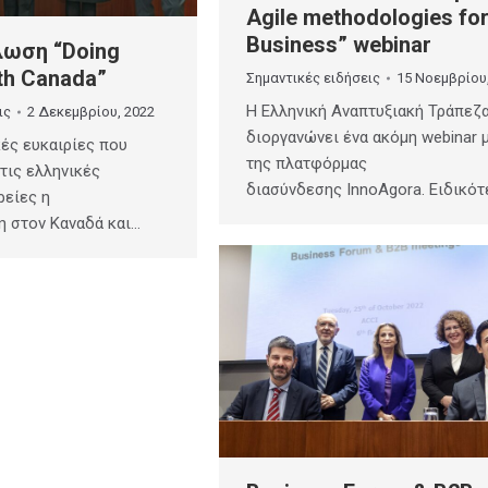
Agile methodologies fo
Business” webinar
λωση “Doing
th Canada”
Σημαντικές ειδήσεις
15 Νοεμβρίου
Η Ελληνική Αναπτυξιακή Τράπεζ
ις
2 Δεκεμβρίου, 2022
διοργανώνει ένα ακόμη webinar
κές ευκαιρίες που
της πλατφόρμας
 τις ελληνικές
διασύνδεσης InnoAgora. Ειδικότ
ρείες η
η στον Καναδά και…