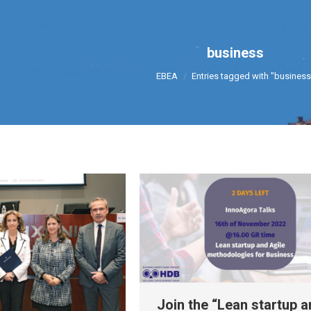
business
You are here:
ΕΒΕΑ
Entries tagged with "business
Join the “Lean startup 