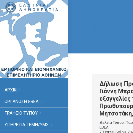
Δήλωση Προ
ΑΡΧΙΚΗ
Γιάννη Μπρα
εξαγγελίες
ΟΡΓΑΝΩΣΗ ΕΒΕΑ
Πρωθυπουργ
Μητσοτάκη,
ΓΡΑΦΕΙΟ ΤΥΠΟΥ
Δελτία Τύπου
,
Παρ
ΥΠΗΡΕΣΊΑ ΓΕΜΗ/ΥΜΣ
ΕΒΕΑ
7 Σεπτεμβρίου, 20