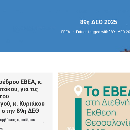
89η ΔΕΘ 2025
You are here:
ΕΒΕΑ
Entries tagged with "89η ΔΕΘ 2
έδρου ΕΒΕΑ, κ.
τάκου, για τις
 του
ού, κ. Κυριάκου
 στην 89η ΔΕΘ
εμβάσεις προέδρου
25