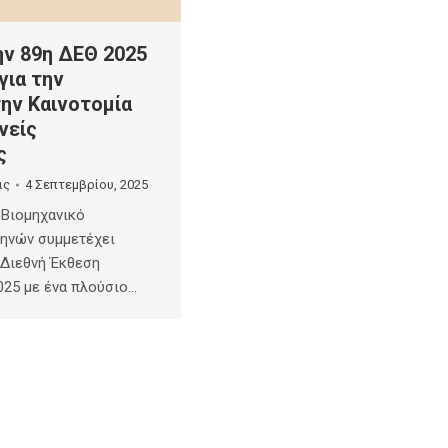
ην 89η ΔΕΘ 2025
για την
ην Καινοτομία
νείς
ς
ις
4 Σεπτεμβρίου, 2025
 Βιομηχανικό
θηνών συμμετέχει
 Διεθνή Έκθεση
025 με ένα πλούσιο…