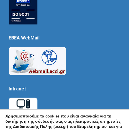
EBEA WebMail
Intranet
Χρησιμοποιούμε τα cookies που είναι αναγκαία για τη
διατήρηση της σύνδεσής σας στις ηλεκτρονικές υπηρεσίες
της Διαδικτυακής Πύλης (acci.gr) του Επιμελητηρίου και για