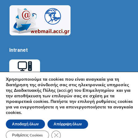
Intranet
Χρησιμοποιούμε τα cookies που είναι αναγκαία για τη
διατήρηση της σύνδεσής σας στις ηλεκτρονικές υπηρεσίες
της Διαδικτυακής Πύλης (acci.gr) του Επιμελητηρίου και για
την αποθήκευση των επιλογών σας σε σχέση με τα
προαιρετικά cookies. Πατήστε την επιλογή ρυθμίσεις cookies
για να ενεργοποιήσετε η να απενεργοποιήσετε τα αναγκαία
cookies.
© Εμπορικό και Βιομηχανικό Επιμελητήριο Αθηνών 2026 |
Ακαδημίας 7, ΤΚ: 10671, Αθήνα, Τηλ: +30 210 3604815, e-mail:
Αποδοχή όλων
Απόρριψη όλων
info@acci.gr
Όροι Χρήσης
|
Πολιτική Ασφάλειας
|
Πολιτική Απορρήτου
|
Δήλωση
Κλείσιμο του Cookie banner για το GDPR
Προσβασιμότητας
Ρυθμίσεις Cookies