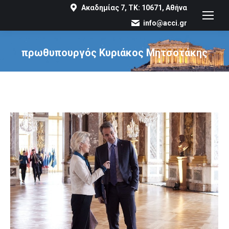
Ακαδημίας 7, ΤΚ: 10671, Αθήνα
info@acci.gr
πρωθυπουργός Κυριάκος Μητσοτάκης
You are here: