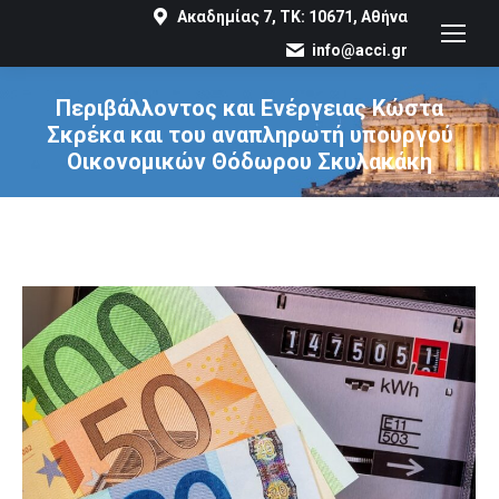
Ακαδημίας 7, ΤΚ: 10671, Αθήνα
info@acci.gr
Περιβάλλοντος και Ενέργειας Κώστα
Σκρέκα και του αναπληρωτή υπουργού
Οικονομικών Θόδωρου Σκυλακάκη
You are here: