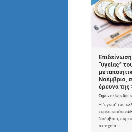
Επιδείνωση
“υγείας” το
μεταποιητι
Νοέμβριο, 
έρευνα της 
Σημαντικές ειδήσε
Η “υγεία” του ε
τομέα επιδεινώθ
Νοέμβριο, σύμφω
στοιχεία…