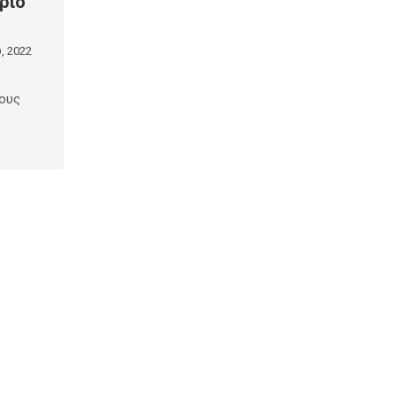
ριο
, 2022
τους