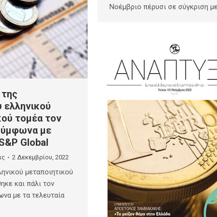
Νοέμβριο πέρυσι σε σύγκριση μ
 της
υ ελληνικού
κού τομέα τον
σύμφωνα με
S&P Global
ις
2 Δεκεμβρίου, 2022
λληνικού μεταποιητικού
ηκε και πάλι τον
να με τα τελευταία