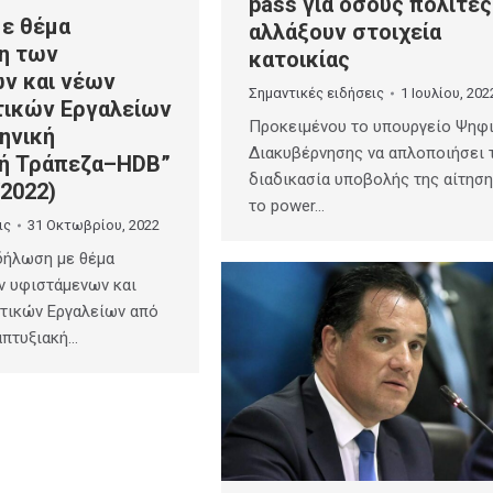
pass για όσους πολίτες
ε θέμα
αλλάξουν στοιχεία
η των
κατοικίας
ν και νέων
Σημαντικές ειδήσεις
1 Ιουλίου, 202
ικών Εργαλείων
Προκειμένου το υπουργείο Ψηφ
ηνική
Διακυβέρνησης να απλοποιήσει 
ή Τράπεζα–HDB”
διαδικασία υποβολής της αίτηση
/2022)
το power…
ις
31 Οκτωβρίου, 2022
δήλωση με θέμα
ν υφιστάμενων και
τικών Εργαλείων από
απτυξιακή…