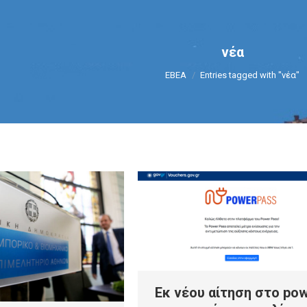
νέα
You are here:
ΕΒΕΑ
Entries tagged with "νέα"
Εκ νέου αίτηση στο po