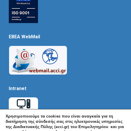
EBEA WebMail
Intranet
Χρησιμοποιούμε τα cookies που είναι αναγκαία για τη
διατήρηση της σύνδεσής σας στις ηλεκτρονικές υπηρεσίες
της Διαδικτυακής Πύλης (acci.gr) του Επιμελητηρίου και για