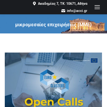
Ακαδημίας 7, ΤΚ: 10671, Αθήνα
info@acci.gr
μικρομεσαίες επιχειρήσεις (ΜΜΕ)
You are here: