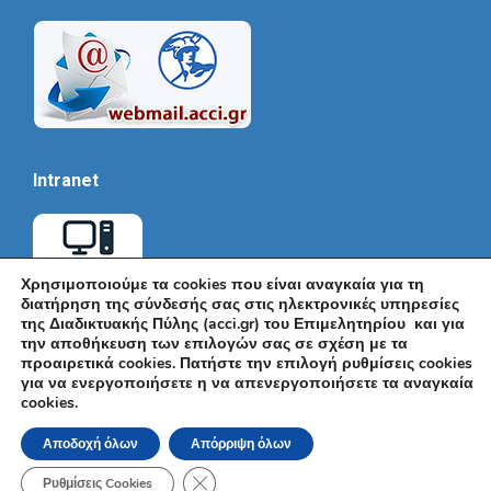
Intranet
Χρησιμοποιούμε τα cookies που είναι αναγκαία για τη
διατήρηση της σύνδεσής σας στις ηλεκτρονικές υπηρεσίες
της Διαδικτυακής Πύλης (acci.gr) του Επιμελητηρίου και για
την αποθήκευση των επιλογών σας σε σχέση με τα
προαιρετικά cookies. Πατήστε την επιλογή ρυθμίσεις cookies
για να ενεργοποιήσετε η να απενεργοποιήσετε τα αναγκαία
cookies.
© Εμπορικό και Βιομηχανικό Επιμελητήριο Αθηνών 2026 |
Ακαδημίας 7, ΤΚ: 10671, Αθήνα, Τηλ: +30 210 3604815, e-mail:
Αποδοχή όλων
Απόρριψη όλων
info@acci.gr
Όροι Χρήσης
|
Πολιτική Ασφάλειας
|
Πολιτική Απορρήτου
|
Δήλωση
Κλείσιμο του Cookie banner για το GDPR
Προσβασιμότητας
Ρυθμίσεις Cookies