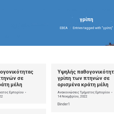
γρίπη
You are here:
ΕΒΕΑ
Entries tagged with "γρίπη"
ογονικότητας
Υψηλής παθογονικότητ
πτηνών σε
γρίπη των πτηνών σε
ράτη μέλη
ορισμένα κράτη μέλη
ματος Εμπορίου
Ανακοινώσεις Τμήματος Εμπορίου
22
14 Νοεμβρίου, 2022
Binder1