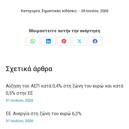
Κατηγορία:
Σημαντικές ειδήσεις
26 Ιουνίου, 2026
Μοιραστείτε αυτήν την ανάρτηση
Share
Share
Share
Share
Share
on
on
on
on
on
WhatsApp
LinkedIn
Pinterest
X
Facebook
Σχετικά άρθρα
Αύξηση του ΑΕΠ κατά 0,4% στη ζώνη του ευρώ και κατά
0,5% στην ΕΕ
31 Ιουλίου, 2026
ΕΕ: Ανεργία στη ζώνη του ευρώ 6,3%
31 Ιουλίου, 2026