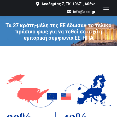
Ακαδημίας 7, ΤΚ: 10671, Αθήνα
info@acci.gr
Τα 27 κράτη-μέλη της ΕΕ έδωσαν το τελικό
πράσινο φως για να τεθεί σε ισχύ η
εμπορική συμφωνία ΕΕ-ΗΠΑ
You are here: