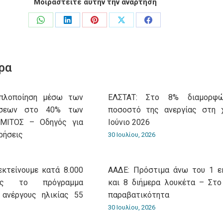
Μοιραστείτε αυτήν την ανάρτηση
Share
Share
Share
Share
Share
on
on
on
on
on
WhatsApp
LinkedIn
Pinterest
X
Facebook
ρα
Aπλοποίηση μέσω των
ΕΛΣΤΑΤ: Στο 8% διαμορφ
ώσεων στο 40% των
ποσοστό της ανεργίας στη 
 ΜΙΤΟΣ – Οδηγός για
Ιούνιο 2026
ρήσεις
30 Ιουλίου, 2026
εκτείνουμε κατά 8.000
ΑΑΔΕ: Πρόστιμα άνω του 1 ε
ίας το πρόγραμμα
και 8 διήμερα λουκέτα – Στο
 ανέργους ηλικίας 55
παραβατικότητα
30 Ιουλίου, 2026