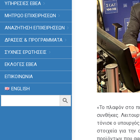
ΥΠΗΡΕΣΙΕΣ ΕΒΕΑ
ΜΗΤΡΩΟ ΕΠΙΧΕΙΡΗΣΕΩΝ
ΑΝΑΖΗΤΗΣΗ ΕΠΙΧΕΙΡΗΣΕΩΝ
ΔΡΑΣΕΙΣ & ΠΡΟΓΡΑΜΜΑΤΑ
ΣΥΧΝΕΣ ΕΡΩΤΗΣΕΙΣ
ΕΚΛΟΓΈΣ ΕΒΕΑ
ΕΠΙΚΟΙΝΩΝΙΑ
ENGLISH
Search
Search Button
for:
«Το πλαφόν στο πε
συνθήκες. Λειτουρ
τόνισε ο υπουργός
στοιχεία για την
προϊόντων που αφο