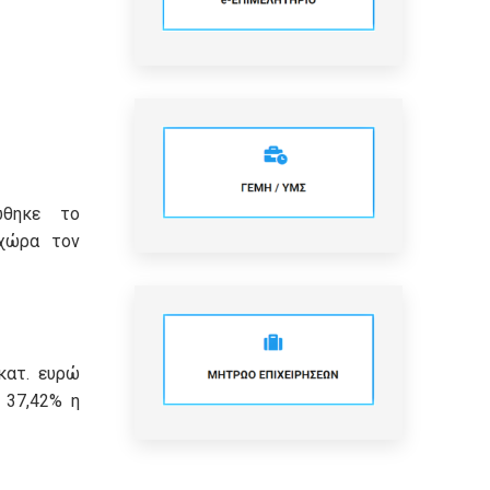
ώθηκε το
χώρα τον
κατ. ευρώ
 37,42% η