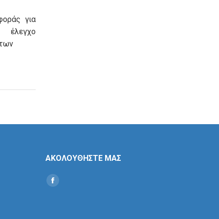
φοράς για
λεγχο
των
ΑΚΟΛΟΥΘΗΣΤΕ ΜΑΣ
Find us on:
Social
Icon