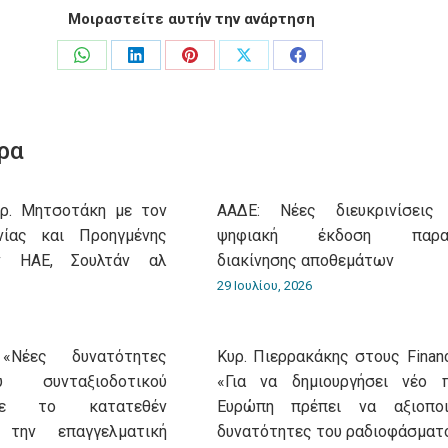
Μοιραστείτε αυτήν την ανάρτηση
Share
Share
Share
Share
Share
on
on
on
on
on
WhatsApp
LinkedIn
Pinterest
X
Facebook
ρα
υρ. Μητσοτάκη με τον
ΑΑΔΕ: Νέες διευκρινίσεις
νίας και Προηγμένης
ψηφιακή έκδοση παρασ
ν ΗΑΕ, Σουλτάν αλ
διακίνησης αποθεμάτων
29 Ιουλίου, 2026
«Νέες δυνατότητες
Κυρ. Πιερρακάκης στους Financ
 συνταξιοδοτικού
«Για να δημιουργήσει νέο 
με το κατατεθέν
Ευρώπη πρέπει να αξιοποι
 την επαγγελματική
δυνατότητες του ραδιοφάσματ