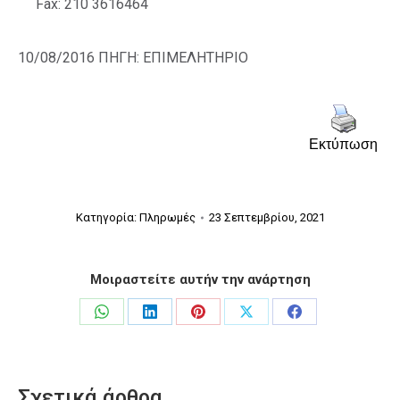
Fax: 210 3616464
10/08/2016
ΠΗΓΗ: ΕΠΙΜΕΛΗΤΗΡΙΟ
Εκτύπωση
Κατηγορία:
Πληρωμές
23 Σεπτεμβρίου, 2021
Μοιραστείτε αυτήν την ανάρτηση
Share
Share
Share
Share
Share
on
on
on
on
on
WhatsApp
LinkedIn
Pinterest
X
Facebook
Σχετικά άρθρα