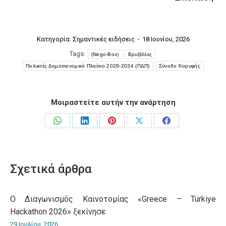
Κατηγορία:
Σημαντικές ειδήσεις
18 Ιουνίου, 2026
Tags:
(Nego-Box)
Βρυξέλλες
Πολυετές Δημοσιονομικό Πλαίσιο 2028-2034 (ΠΔΠ)
Σύνοδο Κορυφής
Μοιραστείτε αυτήν την ανάρτηση
Share
Share
Share
Share
Share
on
on
on
on
on
WhatsApp
LinkedIn
Pinterest
X
Facebook
Σχετικά άρθρα
O Διαγωνισμός Καινοτομίας «Greece – Türkiye
Hackathon 2026» ξεκίνησε
29 Ιουλίου, 2026