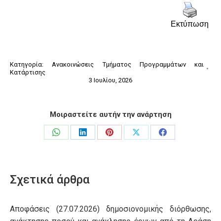
Εκτύπωση
Κατηγορία:
Ανακοινώσεις Τμήματος Προγραμμάτων και
Κατάρτισης
3 Ιουλίου, 2026
Μοιραστείτε αυτήν την ανάρτηση
Share
Share
Share
Share
Share
on
on
on
on
on
WhatsApp
LinkedIn
Pinterest
X
Facebook
Σχετικά άρθρα
Αποφάσεις (27.07.2026) δημοσιονομικής διόρθωσης,