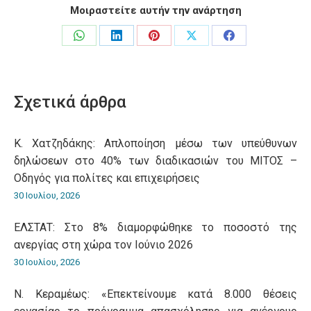
Μοιραστείτε αυτήν την ανάρτηση
Share
Share
Share
Share
Share
on
on
on
on
on
WhatsApp
LinkedIn
Pinterest
X
Facebook
Σχετικά άρθρα
Κ. Χατζηδάκης: Aπλοποίηση μέσω των υπεύθυνων
δηλώσεων στο 40% των διαδικασιών του ΜΙΤΟΣ –
Οδηγός για πολίτες και επιχειρήσεις
30 Ιουλίου, 2026
ΕΛΣΤΑΤ: Στο 8% διαμορφώθηκε το ποσοστό της
ανεργίας στη χώρα τον Ιούνιο 2026
30 Ιουλίου, 2026
Ν. Κεραμέως: «Επεκτείνουμε κατά 8.000 θέσεις