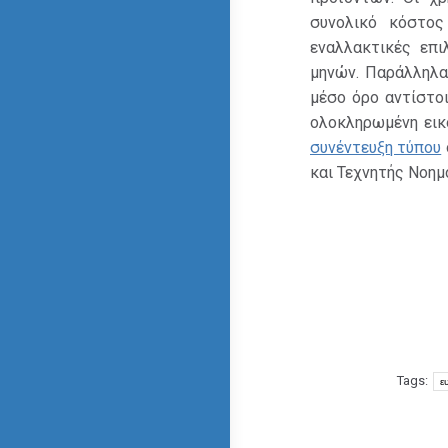
συνολικό κόστος
εναλλακτικές επι
μηνών. Παράλληλα
μέσο όρο αντίστο
ολοκληρωμένη εικ
συνέντευξη τύπου
και Τεχνητής Νοη
Tags:
ε