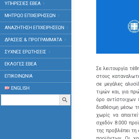
ΥΠΗΡΕΣΙΕΣ ΕΒΕΑ
ΜΗΤΡΩΟ ΕΠΙΧΕΙΡΗΣΕΩΝ
ΑΝΑΖΗΤΗΣΗ ΕΠΙΧΕΙΡΗΣΕΩΝ
ΔΡΑΣΕΙΣ & ΠΡΟΓΡΑΜΜΑΤΑ
ΣΥΧΝΕΣ ΕΡΩΤΗΣΕΙΣ
ΕΚΛΟΓΈΣ ΕΒΕΑ
Σε λειτουργία τέ
στους καταναλωτέ
ΕΠΙΚΟΙΝΩΝΙΑ
σε μεγάλες αλυσί
ENGLISH
τιμών και, για πρ
Search
Search Button
όρο αντίστοιχων 
for:
διαθέσιμη μέσω τη
χωρίς να απαιτεί
σχεδόν 8.000 προ
της προβλέπει τη
προϊόντων. Οι χρ