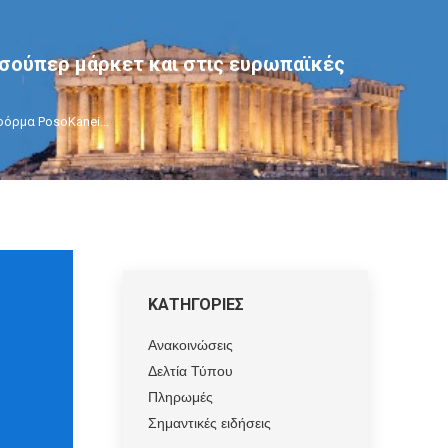
 σούπερ μάρκετ και στις ευρωπαϊκές
τφόρμα PosoKanei…
ΚΑΤΗΓΟΡΙΕΣ
Ανακοινώσεις
Δελτία Τύπου
Πληρωμές
Σημαντικές ειδήσεις