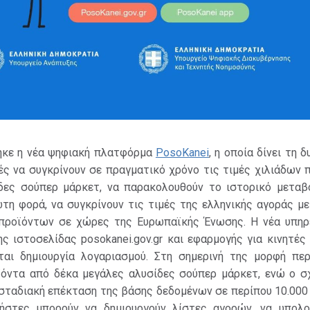
θηκε η νέα ψηφιακή πλατφόρμα
PosoKanei
, η οποία δίνει τη 
ς να συγκρίνουν σε πραγματικό χρόνο τις τιμές χιλιάδων 
δες σούπερ μάρκετ, να παρακολουθούν το ιστορικό μετα
ώτη φορά, να συγκρίνουν τις τιμές της ελληνικής αγοράς μ
προϊόντων σε χώρες της Ευρωπαϊκής Ένωσης. Η νέα υπηρε
ς ιστοσελίδας posokanei.gov.gr και εφαρμογής για κινητές
ται δημιουργία λογαριασμού. Στη σημερινή της μορφή περ
ϊόντα από δέκα μεγάλες αλυσίδες σούπερ μάρκετ, ενώ ο σ
 σταδιακή επέκταση της βάσης δεδομένων σε περίπου 10.000
ήστες μπορούν να δημιουργούν λίστες αγορών, να υπολο