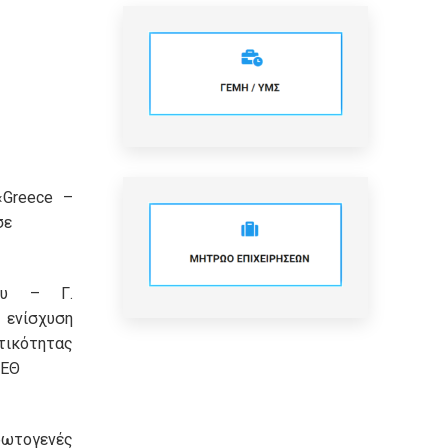
«Greece –
σε
κου – Γ.
 ενίσχυση
τικότητας
ΔΕΘ
ρωτογενές