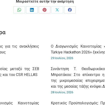
Μοιραστείτε αυτήν την ανάρτηση
Share
Share
Share
Share
Share
on
on
on
on
on
WhatsApp
LinkedIn
Pinterest
X
Facebook
ρα
ις για τις ανακλήσεις
O Διαγωνισμός Καινοτομίας 
ους
Türkiye Hackathon 2026» ξεκίνη
29 Ιουλίου, 2026
ασίας μεταξύ της ΣΕΒ
Συνάντηση Τ. Θεοδωρικά
ς και του CSR HELLAS
Μπρατάκου: Στο επίκεντρο η
της μικρομεσαίας επιχειρημα
και της μεσαίας τάξης ενόψει 
28 Ιουλίου, 2026
νισμός Καινοτομίας
Κρατικός Προϋπολογισμός: Π