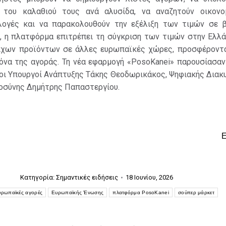
 του καλαθιού τους ανά αλυσίδα, να αναζητούν οικονο
λογές και να παρακολουθούν την εξέλιξη των τιμών σε 
, η πλατφόρμα επιτρέπει τη σύγκριση των τιμών στην Ελλά
ιχων προϊόντων σε άλλες ευρωπαϊκές χώρες, προσφέροντα
όνα της αγοράς.
Τη νέα εφαρμογή «PosoKanei» παρουσίασα
οι Υπουργοί Ανάπτυξης Τάκης Θεοδωρικάκος, Ψηφιακής Διακ
μοσύνης Δημήτρης Παπαστεργίου.
Κατηγορία:
Σημαντικές ειδήσεις
18 Ιουνίου, 2026
υρωπαϊκές αγορές
Ευρωπαϊκής Ένωσης
πλατφόρμα PosoKanei
σούπερ μάρκετ