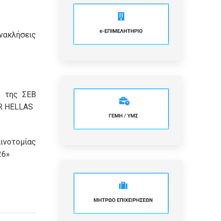
ανακλήσεις
ύ της ΣΕΒ
SR HELLAS
νοτομίας
26»