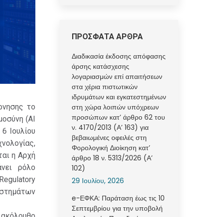
ΠΡΟΣΦΑΤΑ ΑΡΘΡΑ
Διαδικασία έκδοσης απόφασης
άρσης κατάσχεσης
λογαριασμών επί απαιτήσεων
στα χέρια πιστωτικών
ιδρυμάτων και εγκατεστημένων
ρνησης το
στη χώρα λοιπών υπόχρεων
προσώπων κατ’ άρθρο 62 του
μοσύνη (AI
ν. 4170/2013 (Α’ 163) για
 6 Ιουλίου
βεβαιωμένες οφειλές στη
νολογίας,
Φορολογική Διοίκηση κατ’
αι η Αρχή
άρθρο 18 ν. 5313/2026 (Α’
νει ρόλο
102)
egulatory
29 Ιουλίου, 2026
υστημάτων
e-ΕΦΚΑ: Παράταση έως τις 10
Σεπτεμβρίου για την υποβολή
κόλουθο