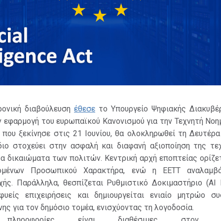
ρονική διαβούλευση
έθεσε
το Υπουργείο Ψηφιακής Διακυβέ
ν εφαρμογή του ευρωπαϊκού Κανονισμού για την Τεχνητή Νοη
α, που ξεκίνησε στις 21 Ιουνίου, θα ολοκληρωθεί τη Δευτέρα
διο στοχεύει στην ασφαλή και διαφανή αξιοποίηση της τεχ
α δικαιώματα των πολιτών. Κεντρική αρχή εποπτείας ορίζετ
ομένων Προσωπικού Χαρακτήρα, ενώ η ΕΕΤΤ αναλαμβά
χής. Παράλληλα, θεσπίζεται Ρυθμιστικό Δοκιμαστήριο (AI R
φυείς επιχειρήσεις και δημιουργείται ενιαίο μητρώο σ
ης για τον δημόσιο τομέα, ενισχύοντας τη λογοδοσία.
ς πληροφορίες είναι διαθέσιμες στον α