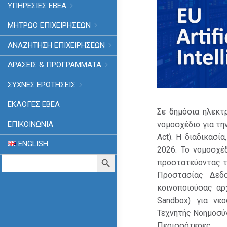
ΥΠΗΡΕΣΙΕΣ ΕΒΕΑ
ΜΗΤΡΩΟ ΕΠΙΧΕΙΡΗΣΕΩΝ
ΑΝΑΖΗΤΗΣΗ ΕΠΙΧΕΙΡΗΣΕΩΝ
ΔΡΑΣΕΙΣ & ΠΡΟΓΡΑΜΜΑΤΑ
ΣΥΧΝΕΣ ΕΡΩΤΗΣΕΙΣ
ΕΚΛΟΓΈΣ ΕΒΕΑ
Σε δημόσια ηλεκτ
νομοσχέδιο για τη
ΕΠΙΚΟΙΝΩΝΙΑ
Act). Η διαδικασί
ENGLISH
2026. Το νομοσχέ
Search
Search Button
προστατεύοντας τ
for:
Προστασίας Δεδ
κοινοποιούσας αρ
Sandbox) για νεο
Τεχνητής Νοημοσύν
Περισσότερε