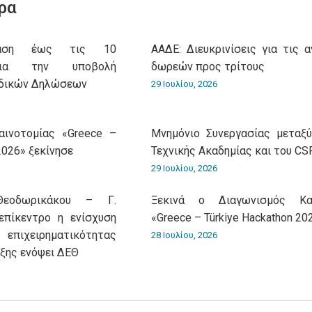
ρα
ταση έως τις 10
ΑΑΔΕ: Διευκρινίσεις για τις 
για την υποβολή
δωρεών προς τρίτους
οδικών Δηλώσεων
29 Ιουλίου, 2026
αινοτομίας «Greece –
Μνημόνιο Συνεργασίας μεταξ
2026» ξεκίνησε
Τεχνικής Ακαδημίας και του C
29 Ιουλίου, 2026
Θεοδωρικάκου – Γ.
Ξεκινά ο Διαγωνισμός Και
επίκεντρο η ενίσχυση
«Greece – Türkiye Hackathon 20
 επιχειρηματικότητας
28 Ιουλίου, 2026
άξης ενόψει ΔΕΘ