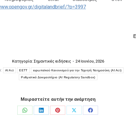
www.opengov.gr/digitalandbrief/?p=3997
Κατηγορία:
Σημαντικές ειδήσεις
24 Ιουνίου, 2026
s:
AI Act
ΕΕΤΤ
ευρωπαϊκού Κανονισμού για την Τεχνητή Νοημοσύνη (AI Act)
Ρυθμιστικό Δοκιμαστήριο (AI Regulatory Sandbox)
Μοιραστείτε αυτήν την ανάρτηση
Share
Share
Share
Share
Share
on
on
on
on
on
WhatsApp
LinkedIn
Pinterest
X
Facebook