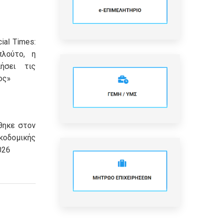
ial Times:
πλούτο, η
ήσει τις
ος»
θηκε στον
οδομικής
026