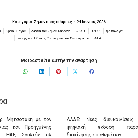
Κατηγορία:
Σημαντικές ειδήσεις
24 Ιουνίου, 2026
s:
Αρείου Πάγου
δάνεια του νόμου Κατσέλη
ΟΑΣΘ
ΟΣΕΘ
τροπολογία
υπουργείου Εθνικής Οικονομίας και Οικονομικών
ΦΠΑ
Μοιραστείτε αυτήν την ανάρτηση
Share
Share
Share
Share
Share
on
on
on
on
on
WhatsApp
LinkedIn
Pinterest
X
Facebook
ρα
υρ. Μητσοτάκη με τον
ΑΑΔΕ: Νέες διευκρινίσεις
νίας και Προηγμένης
ψηφιακή έκδοση παρασ
ν ΗΑΕ, Σουλτάν αλ
διακίνησης αποθεμάτων