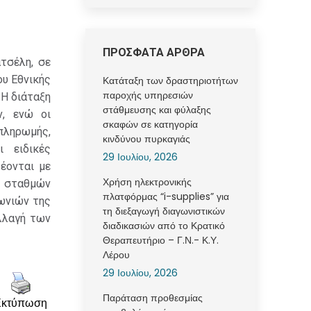
ΠΡΟΣΦΑΤΑ ΑΡΘΡΑ
τσέλη, σε
υ Εθνικής
Κατάταξη των δραστηριοτήτων
παροχής υπηρεσιών
 Η διάταξη
στάθμευσης και φύλαξης
ν, ενώ οι
σκαφών σε κατηγορία
ληρωμής,
κινδύνου πυρκαγιάς
 ειδικές
29 Ιουλίου, 2026
έονται με
Χρήση ηλεκτρονικής
η σταθμών
πλατφόρμας “i-supplies” για
νωνιών της
τη διεξαγωγή διαγωνιστικών
λλαγή των
διαδικασιών από το Κρατικό
Θεραπευτήριο – Γ.Ν.- Κ.Υ.
Λέρου
29 Ιουλίου, 2026
Παράταση προθεσμίας
Εκτύπωση