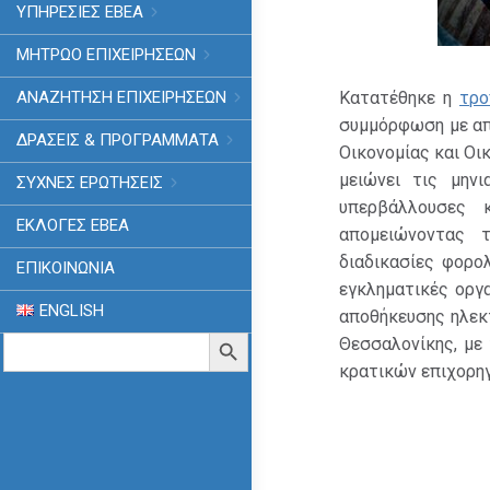
ΥΠΗΡΕΣΙΕΣ ΕΒΕΑ
ΜΗΤΡΩΟ ΕΠΙΧΕΙΡΗΣΕΩΝ
ΑΝΑΖΗΤΗΣΗ ΕΠΙΧΕΙΡΗΣΕΩΝ
Κατατέθηκε η
τρο
συμμόρφωση με απ
ΔΡΑΣΕΙΣ & ΠΡΟΓΡΑΜΜΑΤΑ
Οικονομίας και Οι
μειώνει τις μην
ΣΥΧΝΕΣ ΕΡΩΤΗΣΕΙΣ
υπερβάλλουσες 
ΕΚΛΟΓΈΣ ΕΒΕΑ
απομειώνοντας 
διαδικασίες φορο
ΕΠΙΚΟΙΝΩΝΙΑ
εγκληματικές οργ
ENGLISH
αποθήκευσης ηλεκτ
Search
Search Button
Θεσσαλονίκης, με
for:
κρατικών επιχορη