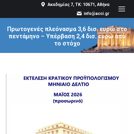
Ακαδημίας 7, ΤΚ: 10671, Αθήνα
info@acci.gr
Πρωτογενές πλεόνασμα 3,6 δισ. ευρώ στο
πεντάμηνο – Υπέρβαση 2,4 δισ. ευρώ από
το στόχο
You are here: