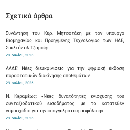
on
on
on
on
on
WhatsApp
LinkedIn
Pinterest
X
Facebook
Σχετικά άρθρα
Συνάντηση του Κυρ. Μητσοτάκη με τον υπουργό
Βιομηχανίας και Προηγμένης Τεχνολογίας των ΗΑΕ,
Σουλτάν αλ Τζαμπέρ
29 Ιουλίου, 2026
ΑΑΔΕ: Νέες διευκρινίσεις για την ψηφιακή έκδοση
παραστατικών διακίνησης αποθεμάτων
29 Ιουλίου, 2026
Ν. Κεραμέως: «Νέες δυνατότητες ενίσχυσης του
συνταξιοδοτικού εισοδήματος με το κατατεθέν
νομοσχέδιο για την επαγγελματική ασφάλιση»
29 Ιουλίου, 2026