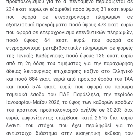
προϋπολογισμού για το α΄ πεντάμηνο περιορίζεται σε
234 εκατ. ευρώ, αν εξαιρεθεί ποσό ύψους 31 εκατ. ευρώ
που αφορά σε ετεροχρονισμό πληρωμών σε
εξοπλιστικά προγράμματα, ποσό ύψους 473 εκατ. ευρώ
που αφορά σε ετεροχρονισμό επενδυτικών πληρωμών,
ποσό ύψους 64 εκατ. ευρώ που αφορά σε
ετεροχρονισμό μεταβιβαστικών πληρωμών σε φορείς
της Γενικής Κυβέρνησης, ποσό ύψους 135 εκατ. ευρώ
από τη 2η δόση του τιμήματος για την παραχώρηση
άδειας λειτουργίας επιχείρησης καζίνο στο Ελληνικό
και ποσό 884 εκατ. ευρώ από πρόωρα έσοδα του ΤΑΑ
και ποσό 574 εκατ. ευρώ που αφορά σε πρόωρα
ταμειακά έσοδα του ΠΔΕ. Παράλληλα, την περίοδο
Ιανουαρίου-Μαΐου 2026, το ύψος των καθαρών εσόδων
του κρατικού προϋπολογισμού ανήλθε σε 30,203 δισ.
ευρώ, εμφανίζοντας υπέρβαση κατά 2,516 δισ. ευρώ
έναντι του στόχου που έχει περιληφθεί για το
αντίστοιχο διάστημα στην εισηγητική έκθεση του