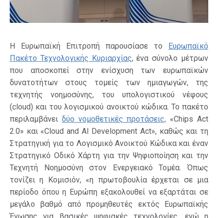
Η Ευρωπαϊκή Επιτροπή παρουσίασε το
Ευρωπαϊκό
Πακέτο Τεχνολογικής Κυριαρχίας
, ένα σύνολο μέτρων
που αποσκοπεί στην ενίσχυση των ευρωπαϊκών
δυνατοτήτων στους τομείς των ημιαγωγών, της
τεχνητής νοημοσύνης, του υπολογιστικού νέφους
(cloud) και του λογισμικού ανοικτού κώδικα. Το πακέτο
περιλαμβάνει
δύο νομοθετικές προτάσεις
, «Chips Act
2.0» και «Cloud and AI Development Act», καθώς και τη
Στρατηγική για το Λογισμικό Ανοικτού Κώδικα και έναν
Στρατηγικό Οδικό Χάρτη για την Ψηφιοποίηση και την
Τεχνητή Νοημοσύνη στον Ενεργειακό Τομέα. Όπως
τονίζει η Κομισιόν, «η πρωτοβουλία έρχεται σε μια
περίοδο όπου η Ευρώπη εξακολουθεί να εξαρτάται σε
μεγάλο βαθμό από προμηθευτές εκτός Ευρωπαϊκής
Ένωσης για βασικές ψηφιακές τεχνολογίες, ενώ η