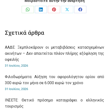
Μοιραστείτε αυτήν την ανάρτηση
Share
Share
Share
Share
Share
on
on
on
on
on
WhatsApp
LinkedIn
Pinterest
X
Facebook
Σχετικά άρθρα
ΑΑΔΕ: Ξεμπλοκάρουν οι μεταβιβάσεις κατασχεμένων
ακινήτων – Δεν απαιτείται πλέον πλήρης εξόφληση της
οφειλής
31 Ιουλίου, 2026
Φιλοδωρήματα: Αύξηση του αφορολόγητου ορίου από
300 ευρώ τον μήνα σε 6.000 ευρώ τον χρόνο
31 Ιουλίου, 2026
ΙΝΣΕΤΕ: Θετικό πρόσημο καταγράφει ο ελληνικός
τουρισμός