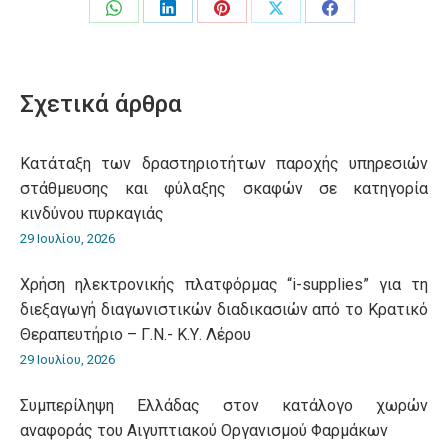
Share
Share
Share
Share
Share
on
on
on
on
on
WhatsApp
LinkedIn
Pinterest
X
Facebook
Σχετικά άρθρα
Κατάταξη των δραστηριοτήτων παροχής υπηρεσιών
στάθμευσης και φύλαξης σκαφών σε κατηγορία
κινδύνου πυρκαγιάς
29 Ιουλίου, 2026
Χρήση ηλεκτρονικής πλατφόρμας “i-supplies” για τη
διεξαγωγή διαγωνιστικών διαδικασιών από το Κρατικό
Θεραπευτήριο – Γ.Ν.- Κ.Υ. Λέρου
29 Ιουλίου, 2026
Συμπερίληψη Ελλάδας στον κατάλογο χωρών
αναφοράς του Αιγυπτιακού Οργανισμού Φαρμάκων