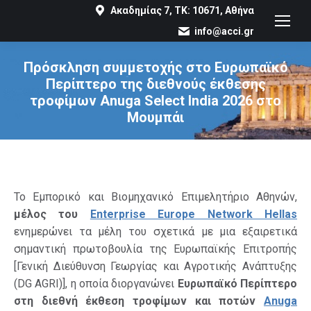
Ακαδημίας 7, ΤΚ: 10671, Αθήνα
info@acci.gr
Πρόσκληση συμμετοχής στο Ευρωπαϊκό
Περίπτερο της διεθνούς έκθεσης
τροφίμων Anuga Select India 2026 στο
Μουμπάι
You are here:
Το Εμπορικό και Βιομηχανικό Επιμελητήριο Αθηνών,
μέλος του
Enterprise Europe Network Hellas
ενημερώνει τα μέλη του σχετικά με μια εξαιρετικά
σημαντική πρωτοβουλία της Ευρωπαϊκής Επιτροπής
[Γενική Διεύθυνση Γεωργίας και Αγροτικής Ανάπτυξης
(DG AGRI)], η οποία διοργανώνει
Ευρωπαϊκό Περίπτερο
στη διεθνή έκθεση τροφίμων και ποτών
Anuga