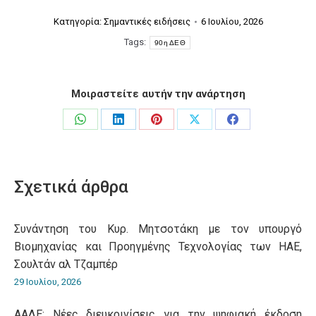
Κατηγορία:
Σημαντικές ειδήσεις
6 Ιουλίου, 2026
Tags:
90η ΔΕΘ
Μοιραστείτε αυτήν την ανάρτηση
Share
Share
Share
Share
Share
on
on
on
on
on
WhatsApp
LinkedIn
Pinterest
X
Facebook
Σχετικά άρθρα
Συνάντηση του Κυρ. Μητσοτάκη με τον υπουργό
Βιομηχανίας και Προηγμένης Τεχνολογίας των ΗΑΕ,
Σουλτάν αλ Τζαμπέρ
29 Ιουλίου, 2026
ΑΑΔΕ: Νέες διευκρινίσεις για την ψηφιακή έκδοση