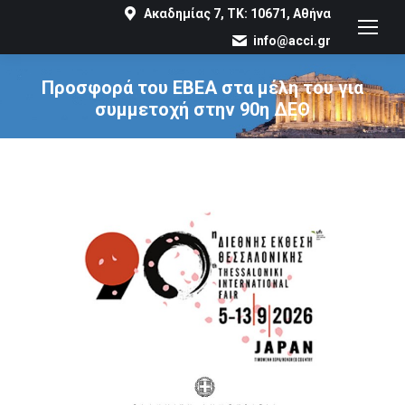
Ακαδημίας 7, ΤΚ: 10671, Αθήνα
info@acci.gr
Προσφορά του ΕΒΕΑ στα μέλη του για
συμμετοχή στην 90η ΔΕΘ
You are here: