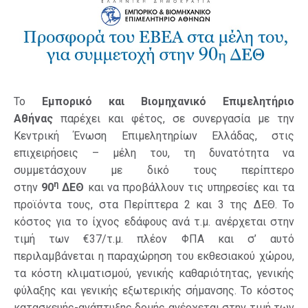
Το
Εμπορικό και Βιομηχανικό Επιμελητήριο
Αθήνας
παρέχει και φέτος, σε συνεργασία με την
Κεντρική Ένωση Επιμελητηρίων Ελλάδας, στις
επιχειρήσεις – μέλη του, τη δυνατότητα να
συμμετάσχουν με δικό τους περίπτερο
η
στην
90
ΔΕΘ
και να προβάλλουν τις υπηρεσίες και τα
προϊόντα τους, στα Περίπτερα 2 και 3 της ΔΕΘ. Το
κόστος για το ίχνος εδάφους ανά τ.μ. ανέρχεται στην
τιμή των €37/τ.μ. πλέον ΦΠΑ και σ’ αυτό
περιλαμβάνεται η παραχώρηση του εκθεσιακού χώρου,
τα κόστη κλιματισμού, γενικής καθαριότητας, γενικής
φύλαξης και γενικής εξωτερικής σήμανσης. Το κόστος
κατασκευής-ανάπτυξης δομής ανέρχεται στην τιμή των