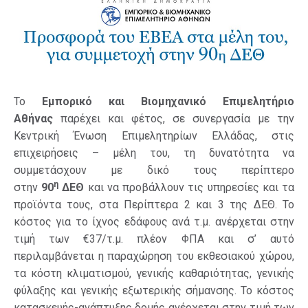
Το
Εμπορικό και Βιομηχανικό Επιμελητήριο
Αθήνας
παρέχει και φέτος, σε συνεργασία με την
Κεντρική Ένωση Επιμελητηρίων Ελλάδας, στις
επιχειρήσεις – μέλη του, τη δυνατότητα να
συμμετάσχουν με δικό τους περίπτερο
η
στην
90
ΔΕΘ
και να προβάλλουν τις υπηρεσίες και τα
προϊόντα τους, στα Περίπτερα 2 και 3 της ΔΕΘ. Το
κόστος για το ίχνος εδάφους ανά τ.μ. ανέρχεται στην
τιμή των €37/τ.μ. πλέον ΦΠΑ και σ’ αυτό
περιλαμβάνεται η παραχώρηση του εκθεσιακού χώρου,
τα κόστη κλιματισμού, γενικής καθαριότητας, γενικής
φύλαξης και γενικής εξωτερικής σήμανσης. Το κόστος
κατασκευής-ανάπτυξης δομής ανέρχεται στην τιμή των