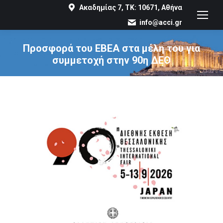
Ακαδημίας 7, ΤΚ: 10671, Αθήνα
info@acci.gr
Προσφορά του ΕΒΕΑ στα μέλη του για
συμμετοχή στην 90η ΔΕΘ
You are here: