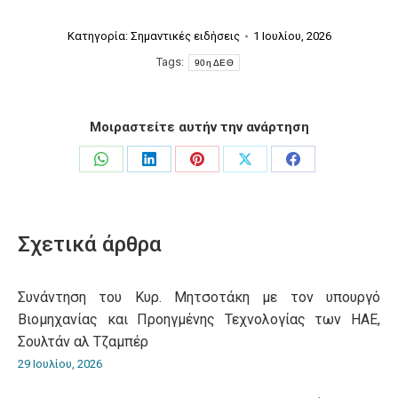
Κατηγορία:
Σημαντικές ειδήσεις
1 Ιουλίου, 2026
Tags:
90η ΔΕΘ
Μοιραστείτε αυτήν την ανάρτηση
Share
Share
Share
Share
Share
on
on
on
on
on
WhatsApp
LinkedIn
Pinterest
X
Facebook
Σχετικά άρθρα
Συνάντηση του Κυρ. Μητσοτάκη με τον υπουργό
Βιομηχανίας και Προηγμένης Τεχνολογίας των ΗΑΕ,
Σουλτάν αλ Τζαμπέρ
29 Ιουλίου, 2026